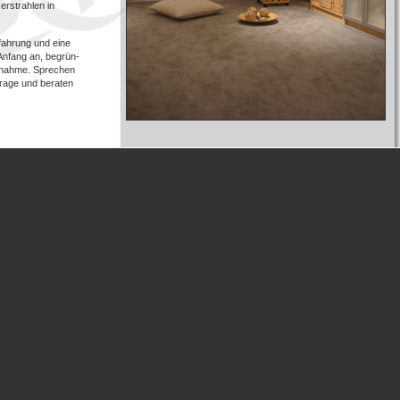
erstrahlen in
fahrung und eine
Anfang an, begrün-
aßnahme. Sprechen
nfrage und beraten