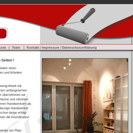
nzen
|
Team
|
Kontakt / Impressum / Datenschutzerklärung
-Seiten !
eiten einen
en und Arbeiten
wenig Arbeit mit
einen umfangreichen
en übernehmen wir
r Räume und stimmen
eren Handwerkern ab.
rlässige Handwerker
chon lange erfolg-
en die Koordination
wieder am Platz