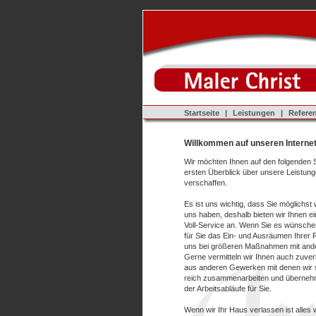
Startseite
|
Leistungen
|
Refere
Willkommen auf unseren Internet
Wir möchten Ihnen auf den folgenden S
ersten
Überblick über unsere Leistung
verschaffen.
Es ist uns wichtig, dass Sie möglichst 
uns haben, deshalb bieten wir Ihnen 
Voll-Service an. Wenn Sie es wünsch
für Sie das Ein- und Ausräumen Ihre
uns bei größeren Maßnahmen mit and
Gerne vermitteln wir Ihnen auch zuve
aus anderen Gewerken mit denen wir s
reich zusammenarbeiten und übernehm
der Arbeitsabläufe für Sie.
Wenn wir Ihr Haus verlassen ist alles 